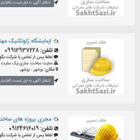
انتقال آگهی به اول لیست (افزایش 
ازمایشگاه ژئوتکنیک مه
تلفن:
09912937228
لطفا پس از تماس با شرکت بگویید: «
سایت ساخت سازی،یک سایت تبلیغ
مکان:
بوشهر - بوشهر
انتقال آگهی به اول لیست (افزایش 
مجری پروژه های ساختما
تلفن:
09124616019
لطفا پس از تماس با شرکت بگویید: «