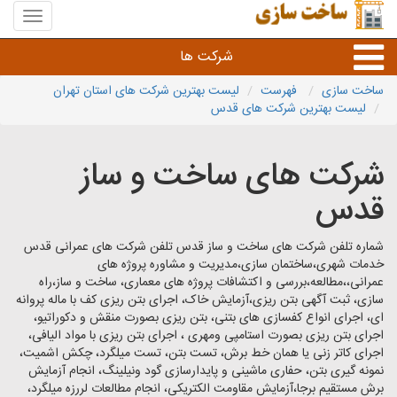
منوی
سایت
ساخت
شرکت ها
سازی
ساخت سازی
فهرست
لیست بهترین شرکت های استان تهران
لیست بهترین شرکت های قدس
راه سازی و ساختمان سازی
شرکت های ساخت و ساز
خدمات عمرانی و شهری
قدس
سایر خدمات عمرانی
شماره تلفن شرکت های ساخت و ساز قدس تلفن شرکت های عمرانی قدس
خدمات شهری،ساختمان سازی،مدیریت و مشاوره پروژه های
عمرانی،،مطالعه،بررسی و اکتشافات پروژه های معماری، ساخت و ساز،راه
سازی، ثبت آگهی بتن ریزی،آزمایش خاک، اجرای بتن ریزی کف با ماله پروانه
ای، اجرای انواع کفسازی های بتنی، بتن ریزی بصورت منقش و دکوراتیو،
اجرای بتن ریزی بصورت استامپی ومهری ، اجرای بتن ریزی با مواد الیافی،
اجرای کاتر زنی یا همان خط برش، تست بتن، تست میلگرد، چکش اشمیت،
نمونه گیری بتن، حفاری ماشینی و پایدارسازی گود ونیلینگ، انجام آزمایش
برش مستقیم برجا،آزمایش مقاومت الکتریکی، انجام مطالعات لررزه میلگرد،