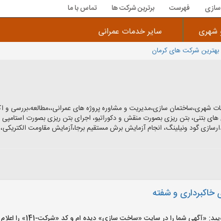
سازی
فهرست
برترین شرکت ها
تماس با ما
 شهری
سایر خدمات عمرانی
هترین شرکت های کرمان
 شهری،ساختمان سازی،مدیریت و مشاوره پروژه های عمرانی،،مطالعه،بررسی و اکت
 های بتنی، بتن ریزی بصورت منقش و دکوراتیو، اجرای بتن ریزی بصورت استامپی وم
سازی گود ونیلینگ، انجام آزمایش برش مستقیم برجا،آزمایش مقاومت الکتریکی، 
 خاکبرداری و شفته
آگهی شما را در سایت «ساخت سازی» دیده ام و کد «شرکت-141» را اعلام کنید»