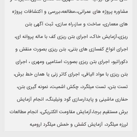
مشاوره پروژه های عمرانی،،مطالعه،بررسی و اکتشافات پروژه
های معماری، ساخت و ساز،راه سازی، ثبت آگهی بتن
ریزی،آزمایش خاک، اجرای بتن ریزی کف با ماله پروانه ای،
اجرای انواع کفسازی های بتنی، بتن ریزی بصورت منقش و
دکوراتیو، اجرای بتن ریزی بصورت استامپی ومهری ، اجرای
بتن ریزی با مواد الیافی، اجرای کاتر زنی یا همان خط برش،
تست بتن، تست میلگرد، چکش اشمیت، نمونه گیری بتن،
حفاری ماشینی و پایدارسازی گود ونیلینگ، انجام آزمایش
برش مستقیم برجا،آزمایش مقاومت الکتریکی، انجام مطالعات
لررزه میلگرد، آزمایش کشش و خمش میلگرد ارومیه