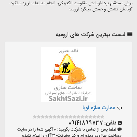
برش مستقیم برجا،آزمایش مقاومت الکتریکی، انجام مطالعات لررزه میلگرد،
آزمایش کشش و خمش میلگرد ارومیه
لیست بهترین شرکت های ارومیه
عمارت سازه اوبا
تلفن:
09141899737
لطفا پس از تماس با شرکت بگویید: «آگهی شما را در سایت
«ساخت سازی» دیده ام و کد «شرکت-143» را اعلام کنید»