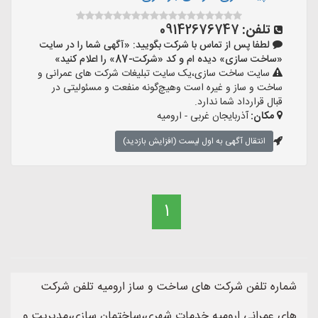
تلفن:
09142676747
لطفا پس از تماس با شرکت بگویید: «آگهی شما را در سایت
«ساخت سازی» دیده ام و کد «شرکت-87» را اعلام کنید»
سایت ساخت سازی،یک سایت تبلیغات شرکت های عمرانی و
ساخت و ساز و غیره است وهیچ‌گونه منفعت و مسئولیتی در
قبال قرارداد شما ندارد.
مکان:
آذربایجان غربی - ارومیه
انتقال آگهی به اول لیست (افزایش بازدید)
1
شماره تلفن شرکت های ساخت و ساز ارومیه تلفن شرکت
های عمرانی ارومیه خدمات شهری،ساختمان سازی،مدیریت و