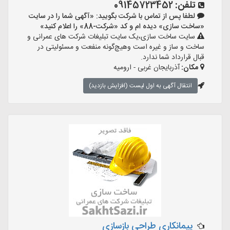
تلفن:
09145723452
لطفا پس از تماس با شرکت بگویید: «آگهی شما را در سایت
«ساخت سازی» دیده ام و کد «شرکت-88» را اعلام کنید»
سایت ساخت سازی،یک سایت تبلیغات شرکت های عمرانی و
ساخت و ساز و غیره است وهیچ‌گونه منفعت و مسئولیتی در
قبال قرارداد شما ندارد.
مکان:
آذربایجان غربی - ارومیه
انتقال آگهی به اول لیست (افزایش بازدید)
پیمانکاری طراحی بازسازی