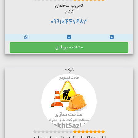
تخریب ساختمان
گرگان
09918447683
مشاهده پروفایل
شرکت