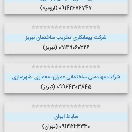
09142676747 (ارومیه)
شرکت پیمانکاری تخریب ساختمان تبریز
09149060326 (تبریز)
شرکت مهندسی ساختمانی عمران، معماری ،شهرسازی
09964303845 (تبریز)
ساباط ایوان
09121243330 (تهران)