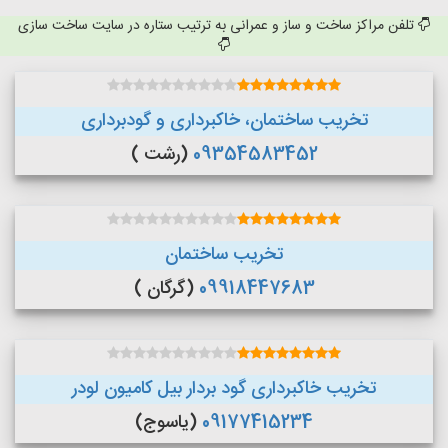
تلفن مراکز ساخت و ساز و عمرانی به ترتیب ستاره در سایت ساخت سازی
تخریب ساختمان، خاکبرداری و گودبرداری
09354583452
(رشت )
تخریب ساختمان
09918447683
(گرگان )
تخریب خاکبرداری گود بردار بیل کامیون لودر
09177415234
(یاسوج)