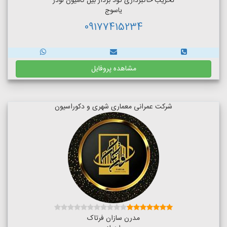
تخریب خاکبرداری گود بردار بیل کامیون لودر
یاسوج
09177415234
مشاهده پروفایل
شرکت عمرانی معماری شهری و دکوراسیون
مدرن سازان فرتاک