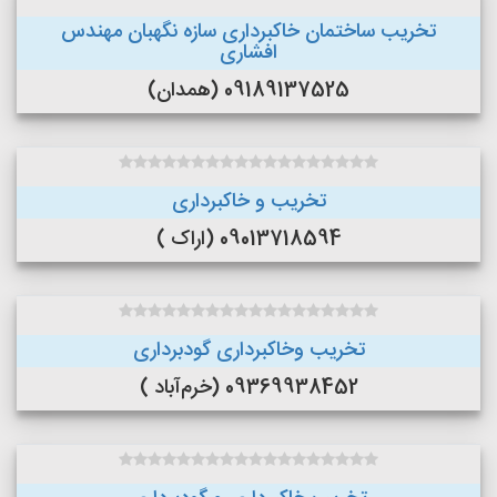
تخریب ساختمان خاکبرداری سازه نگهبان مهندس
افشاری
09189137525 (همدان)
تخریب و خاکبرداری
09013718594 (اراک )
تخریب وخاکبرداری گودبرداری
09369938452 (خرم‌آباد )