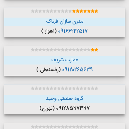
مدرن سازان فرتاک
09166222517
(اهواز )
عمارت شریف
09120265639
(رفسنجان )
گروه صنعتی وحید
09128597397 (تهران)