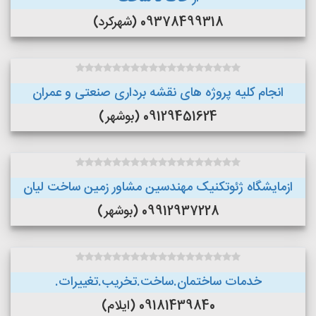
09378499318 (شهرکرد)
انجام کلیه پروژه های نقشه برداری صنعتی و عمران
09129451624 (بوشهر)
ازمایشگاه ژئوتکنیک مهندسین مشاور زمین ساخت لیان
09912937228 (بوشهر)
خدمات ساختمان.ساخت.تخریب.تغییرات.
09181439840 (ایلام)