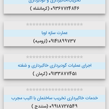
تخریب،خاکبرداری و گودبرداری
09367724846 (کرمانشاه )
عمارت سازه اوبا
09141899737 (ارومیه)
اجرای عملیات گودبرداری خاکبرداری و شفته
09133877451 (کرمان )
خدمات خاکبرداری تخریب ساختمان با اکیب مجرب
09918727549 (سنندج )