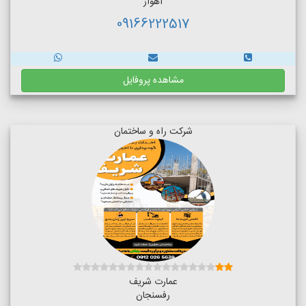
اهواز
09166222517
مشاهده پروفایل
شرکت راه و ساختمان
عمارت شریف
رفسنجان