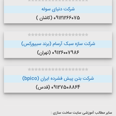
شرکت دنیای سوله
09121266075 (کاشان )
شرکت سازه سبک آرسام (برند سیپورکس)
09126007986 (تهران)
شرکت بتن پیش فشرده ایران (bpico)
09127508864 (قدس)
سایر مطالب آموزشی سایت ساخت سازی :