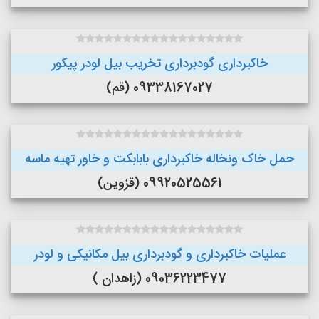
خاکبرداری گودبرداری تخریب بیل لودر پیکور
09338167027 (قم)
حمل خاک ونخاله خاکبرداری بابابکت و خاور تهیه ماسه
09920525561 (قزوین)
عملیات خاکبرداری و گودبرداری بیل مکانیکی و لودر
09036223477 (زاهدان )