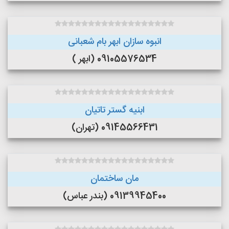
انبوه سازان ابهر بام شعبانی
09105576534 (ابهر )
ابنیه گستر تاتیان
09145566431 (تهران)
مان ساختمان
09139945400 (بندر عباس)