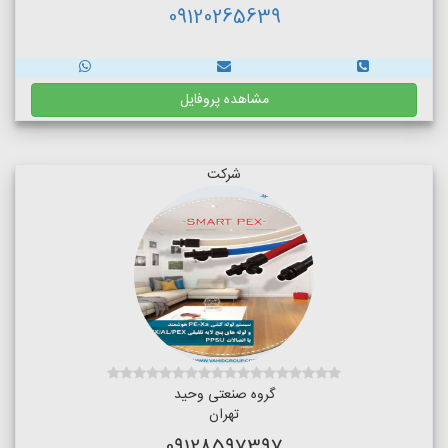
09120265639
مشاهده پروفایل
شرکت
گروه صنعتی وحید
تهران