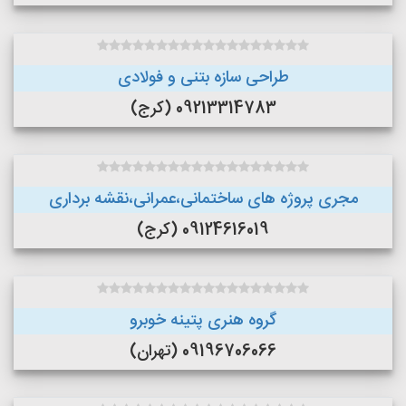
طراحی سازه بتنی و فولادی
09213314783 (کرج)
مجری پروژه های ساختمانی،عمرانی،نقشه برداری
09124616019 (کرج)
گروه هنری پتینه خوبرو
09196706066 (تهران)