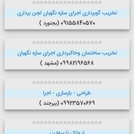
تخریب گوبرداری اجرای سازه نگهبان لجن برداری
09155840570 (بجنورد )
تخریب ساختمان وخاکبرداری اجرای سازه نگهبان
09982196568 (مشهد )
طراحی - بازسازی - اجرا
09923570669 (بیرجند )
از خاک تا ساخت