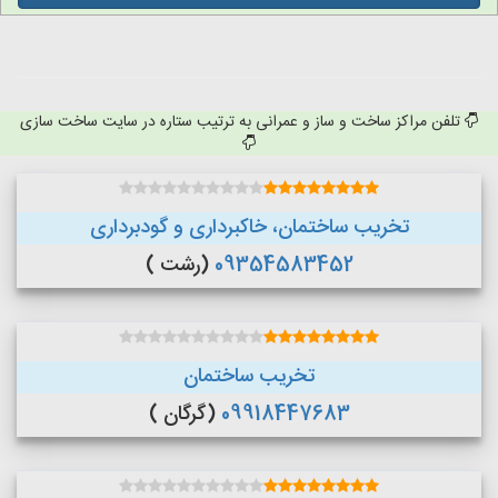
تلفن مراکز ساخت و ساز و عمرانی به ترتیب ستاره در سایت ساخت سازی
تخریب ساختمان، خاکبرداری و گودبرداری
09354583452
(رشت )
تخریب ساختمان
09918447683
(گرگان )