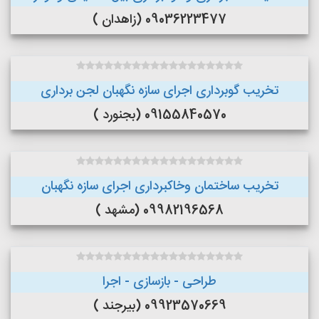
09036223477 (زاهدان )
تخریب گوبرداری اجرای سازه نگهبان لجن برداری
09155840570 (بجنورد )
تخریب ساختمان وخاکبرداری اجرای سازه نگهبان
09982196568 (مشهد )
طراحی - بازسازی - اجرا
09923570669 (بیرجند )