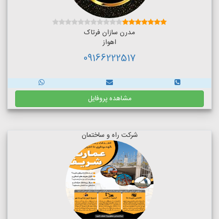
مدرن سازان فرتاک
اهواز
09166222517
مشاهده پروفایل
شرکت راه و ساختمان