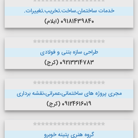
خدمات ساختمان.ساخت.تخریب.تغییرات.
09181439840 (ایلام)
طراحی سازه بتنی و فولادی
09213314783 (کرج)
مجری پروژه های ساختمانی،عمرانی،نقشه برداری
09124616019 (کرج)
گروه هنری پتینه خوبرو