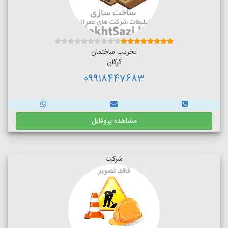
تخریب ساختمان
گرگان
09918447683
مشاهده پروفایل
شرکت