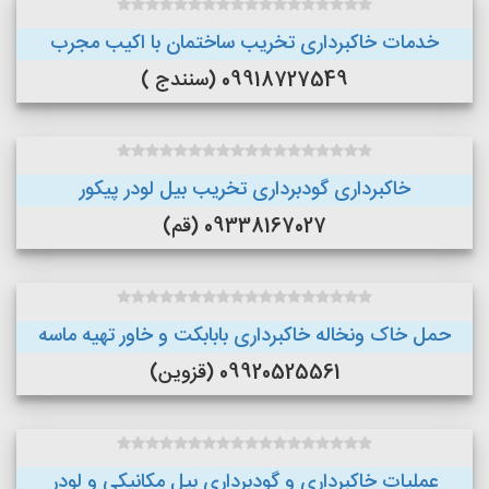
خدمات خاکبرداری تخریب ساختمان با اکیب مجرب
09918727549 (سنندج )
خاکبرداری گودبرداری تخریب بیل لودر پیکور
09338167027 (قم)
حمل خاک ونخاله خاکبرداری بابابکت و خاور تهیه ماسه
09920525561 (قزوین)
عملیات خاکبرداری و گودبرداری بیل مکانیکی و لودر