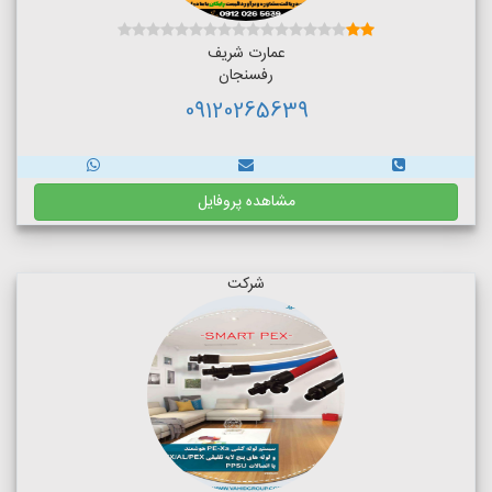
عمارت شریف
رفسنجان
09120265639
مشاهده پروفایل
شرکت