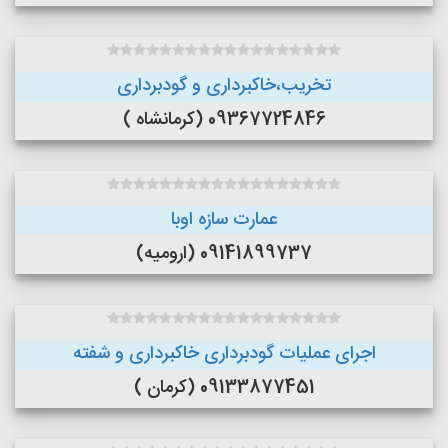
تخریب،خاکبرداری و گودبرداری
09367724846 (کرمانشاه )
عمارت سازه اوبا
09141899737 (ارومیه)
اجرای عملیات گودبرداری خاکبرداری و شفته
09133877451 (کرمان )