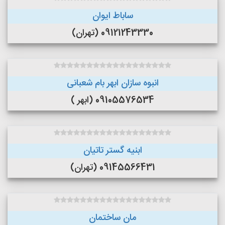
ساباط ایوان
09121243330 (تهران)
انبوه سازان ابهر بام شعبانی
09105576534 (ابهر )
ابنیه گستر تاتیان
09145566431 (تهران)
مان ساختمان