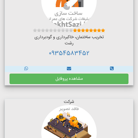
تخریب ساختمان، خاکبرداری و گودبرداری
رشت
09354583452
مشاهده پروفایل
شرکت