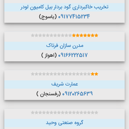
تخریب خاکبرداری گود بردار بیل کامیون لودر
09177415234
(یاسوج)
مدرن سازان فرتاک
09166222517
(اهواز )
عمارت شریف
09120265639
(رفسنجان )
گروه صنعتی وحید