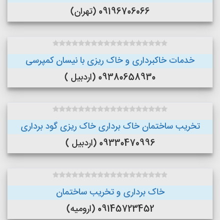
09196706066 (تهران)
خدمات خاکبرداری و خاک ریزی با نیسان کمپرسی
09380658930 (اردبیل )
تخریب ساختمان خاک برداری خاک ریزی گود برداری
09330470996 (اردبیل )
خاک برداری و تخریب ساختمان
09145723452 (ارومیه)