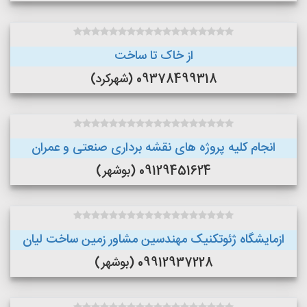
از خاک تا ساخت
09378499318 (شهرکرد)
انجام کلیه پروژه های نقشه برداری صنعتی و عمران
09129451624 (بوشهر)
ازمایشگاه ژئوتکنیک مهندسین مشاور زمین ساخت لیان
09912937228 (بوشهر)