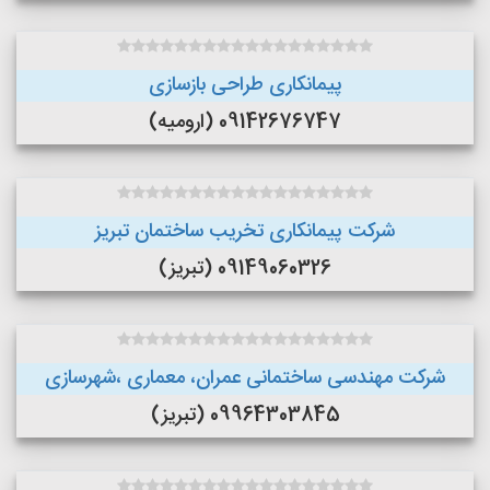
پیمانکاری طراحی بازسازی
09142676747 (ارومیه)
شرکت پیمانکاری تخریب ساختمان تبریز
09149060326 (تبریز)
شرکت مهندسی ساختمانی عمران، معماری ،شهرسازی
09964303845 (تبریز)