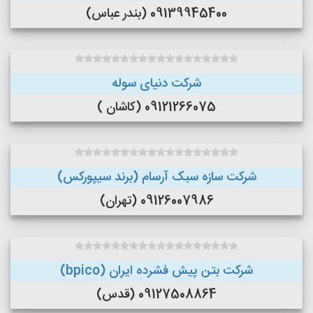
09139945400 (بندر عباس)
شرکت دنیای سوله
09121266075 (کاشان )
شرکت سازه سبک آرسام (برند سیپورکس)
09126007986 (تهران)
شرکت بتن پیش فشرده ایران (bpico)
09127508864 (قدس)