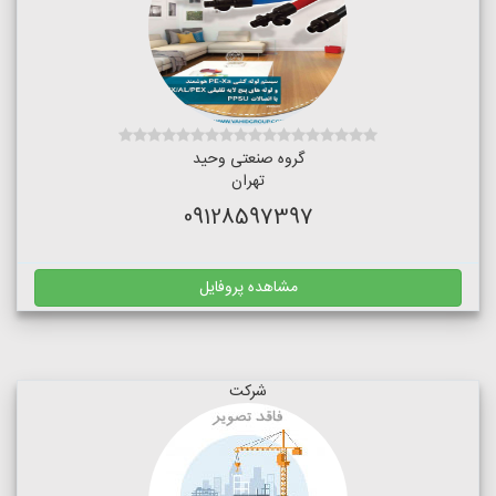
گروه صنعتی وحید
تهران
09128597397
مشاهده پروفایل
شرکت