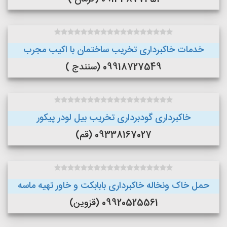
خدمات خاکبرداری تخریب ساختمان با اکیب مجرب
09918727549 (سنندج )
خاکبرداری گودبرداری تخریب بیل لودر پیکور
09338167027 (قم)
حمل خاک ونخاله خاکبرداری بابابکت و خاور تهیه ماسه
09920525561 (قزوین)