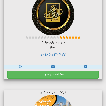
مدرن سازان فرتاک
اهواز
09166222517
مشاهده پروفایل
شرکت راه و ساختمان