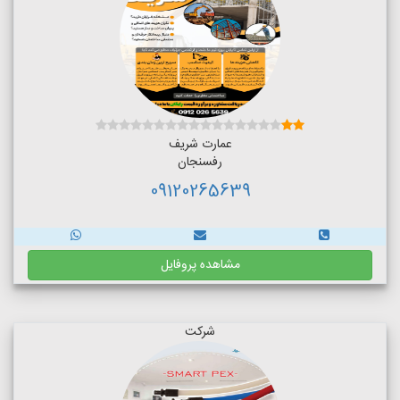
عمارت شریف
رفسنجان
09120265639
مشاهده پروفایل
شرکت