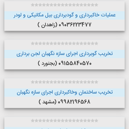
عملیات خاکبرداری و گودبرداری بیل مکانیکی و لودر
09036223477 (زاهدان )
تخریب گوبرداری اجرای سازه نگهبان لجن برداری
09155840570 (بجنورد )
تخریب ساختمان وخاکبرداری اجرای سازه نگهبان
09982196568 (مشهد )