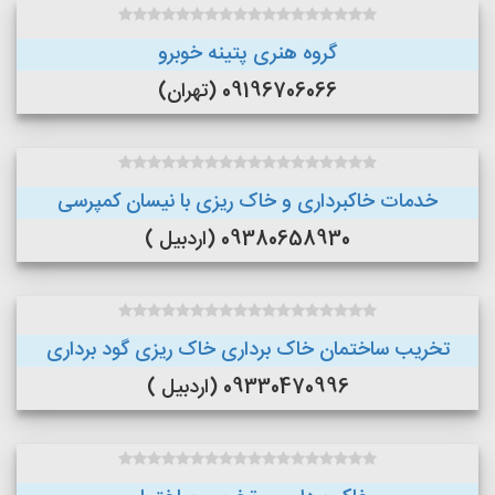
گروه هنری پتینه خوبرو
09196706066 (تهران)
خدمات خاکبرداری و خاک ریزی با نیسان کمپرسی
09380658930 (اردبیل )
تخریب ساختمان خاک برداری خاک ریزی گود برداری
09330470996 (اردبیل )