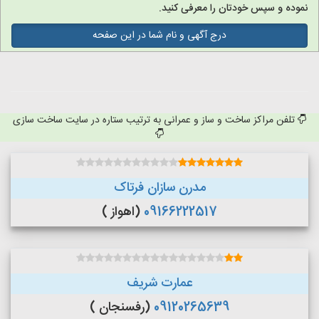
نموده و سپس خودتان را معرفی کنید.
درج آگهی و نام شما در این صفحه
تلفن مراکز ساخت و ساز و عمرانی به ترتیب ستاره در سایت ساخت سازی
مدرن سازان فرتاک
09166222517
(اهواز )
عمارت شریف
09120265639
(رفسنجان )