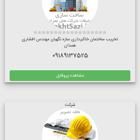
تخریب ساختمان خاکبرداری سازه نگهبان مهندس افشاری
همدان
09189137525
مشاهده پروفایل
شرکت