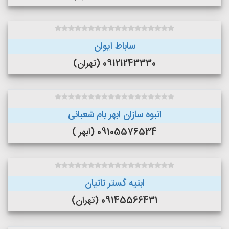
ساباط ایوان
09121243330 (تهران)
انبوه سازان ابهر بام شعبانی
09105576534 (ابهر )
ابنیه گستر تاتیان
09145566431 (تهران)