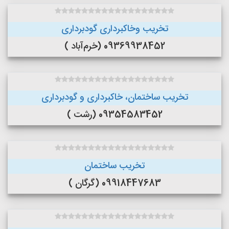
تخریب وخاکبرداری گودبرداری
09369938452 (خرم‌آباد )
تخریب ساختمان، خاکبرداری و گودبرداری
09354583452 (رشت )
تخریب ساختمان
09918447683 (گرگان )