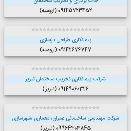
خاک برداری و تخریب ساختمان
09145723452 (ارومیه)
پیمانکاری طراحی بازسازی
09142676747 (ارومیه)
شرکت پیمانکاری تخریب ساختمان تبریز
09149060326 (تبریز)
شرکت مهندسی ساختمانی عمران، معماری ،شهرسازی
09964303845 (تبریز)