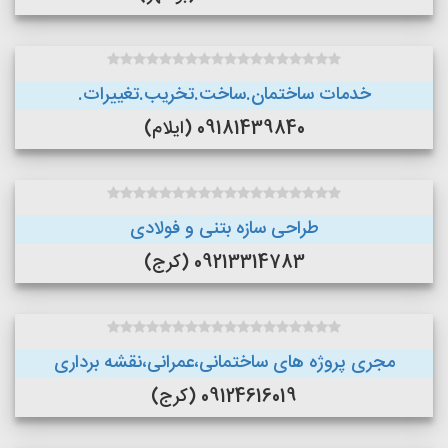
خدمات ساختمان.ساخت.تخریب.تغییرات.
09181439840 (ایلام)
طراحی سازه بتنی و فولادی
09213314783 (کرج)
مجری پروژه های ساختمانی،عمرانی،نقشه برداری
09124616019 (کرج)