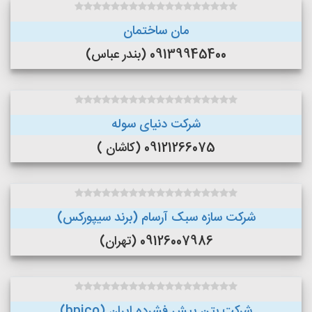
مان ساختمان
09139945400 (بندر عباس)
شرکت دنیای سوله
09121266075 (کاشان )
شرکت سازه سبک آرسام (برند سیپورکس)
09126007986 (تهران)
شرکت بتن پیش فشرده ایران (bpico)