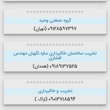
گروه صنعتی وحید
09128597397 (تهران)
تخریب ساختمان خاکبرداری سازه نگهبان مهندس
افشاری
09189137525 (همدان)
تخریب و خاکبرداری
09013718594 (اراک )