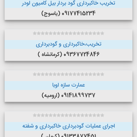
تخریب خاکبرداری گود بردار بیل کامیون لودر
09177415234 (یاسوج)
تخریب،خاکبرداری و گودبرداری
09367724846 (کرمانشاه )
عمارت سازه اوبا
09141899737 (ارومیه)
اجرای عملیات گودبرداری خاکبرداری و شفته
09133877451 (کرمان )