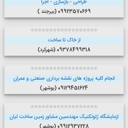
طراحی - بازسازی - اجرا
09923570669 (بیرجند )
از خاک تا ساخت
09378499318 (شهرکرد)
انجام کلیه پروژه های نقشه برداری صنعتی و عمران
09129451624 (بوشهر)
ازمایشگاه ژئوتکنیک مهندسین مشاور زمین ساخت لیان
09912937228 (بوشهر)