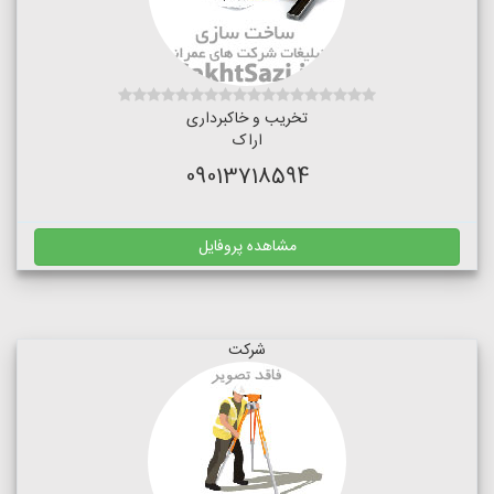
تخریب و خاکبرداری
اراک
09013718594
مشاهده پروفایل
شرکت