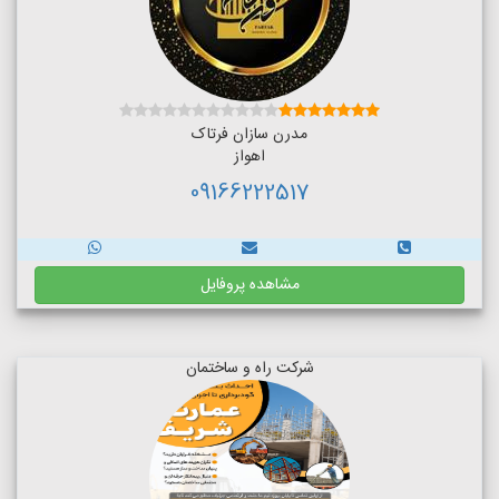
مدرن سازان فرتاک
اهواز
09166222517
مشاهده پروفایل
شرکت راه و ساختمان