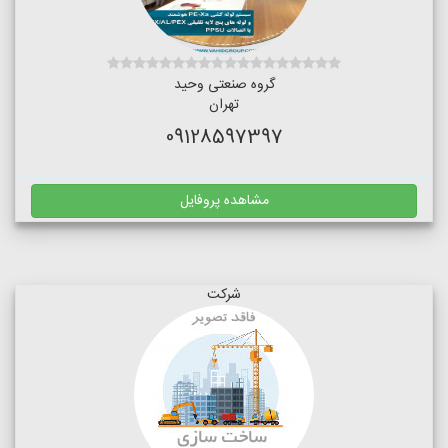
گروه صنعتی وحید
تهران
09128597397
مشاهده پروفایل
شرکت