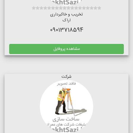
تخریب و خاکبرداری
اراک
09013718594
مشاهده پروفایل
شرکت