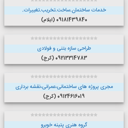
خدمات ساختمان.ساخت.تخریب.تغییرات.
09181439840 (ایلام)
طراحی سازه بتنی و فولادی
09213314783 (کرج)
مجری پروژه های ساختمانی،عمرانی،نقشه برداری
09124616019 (کرج)
گروه هنری پتینه خوبرو