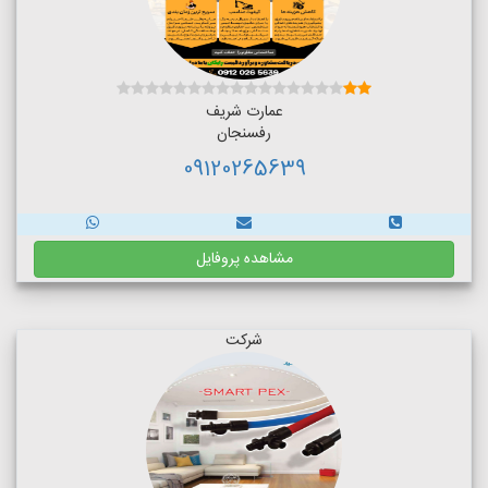
عمارت شریف
رفسنجان
09120265639
مشاهده پروفایل
شرکت