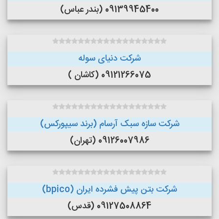
09139945400 (بندر عباس)
شرکت دنیای سوله
09121266075 (کاشان )
شرکت سازه سبک آرسام (برند سیپورکس)
09126007986 (تهران)
شرکت بتن پیش فشرده ایران (bpico)
09127508864 (قدس)