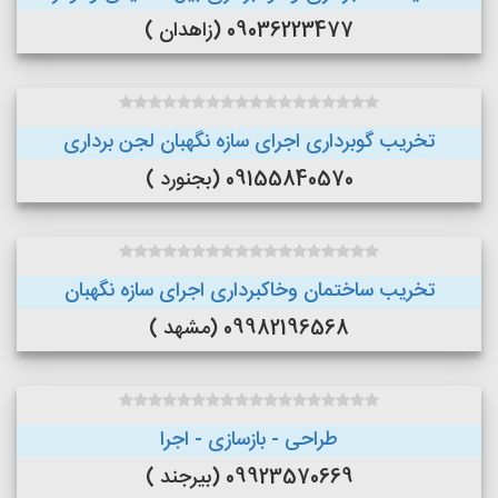
09036223477 (زاهدان )
تخریب گوبرداری اجرای سازه نگهبان لجن برداری
09155840570 (بجنورد )
تخریب ساختمان وخاکبرداری اجرای سازه نگهبان
09982196568 (مشهد )
طراحی - بازسازی - اجرا
09923570669 (بیرجند )