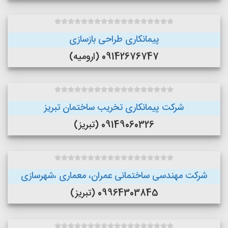
پیمانکاری طراحی بازسازی
09142676747 (ارومیه)
شرکت پیمانکاری تخریب ساختمان تبریز
09149060326 (تبریز)
شرکت مهندسی ساختمانی عمران، معماری ،شهرسازی
09964303845 (تبریز)