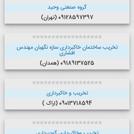
گروه صنعتی وحید
09128597397 (تهران)
تخریب ساختمان خاکبرداری سازه نگهبان مهندس
افشاری
09189137525 (همدان)
تخریب و خاکبرداری
09013718594 (اراک )
تخریب وخاکبرداری گودبرداری