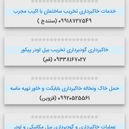
خدمات خاکبرداری تخریب ساختمان با اکیب مجرب
09918727549 (سنندج )
خاکبرداری گودبرداری تخریب بیل لودر پیکور
09338167027 (قم)
حمل خاک ونخاله خاکبرداری بابابکت و خاور تهیه ماسه
09920525561 (قزوین)
عملیات خاکبرداری و گودبرداری بیل مکانیکی و لودر