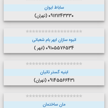
ساباط ایوان
09121243330 (تهران)
انبوه سازان ابهر بام شعبانی
09105576534 (ابهر )
ابنیه گستر تاتیان
09145566431 (تهران)
مان ساختمان