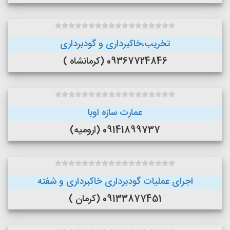
تخریب،خاکبرداری و گودبرداری
09367724846 (کرمانشاه )
عمارت سازه اوبا
09141899737 (ارومیه)
اجرای عملیات گودبرداری خاکبرداری و شفته
09133877451 (کرمان )