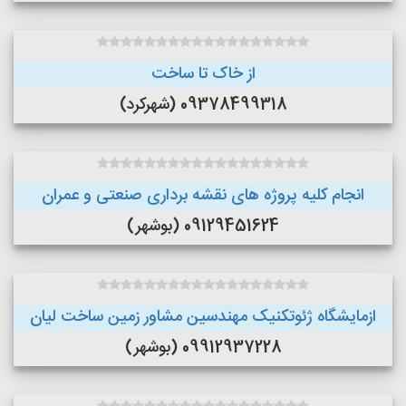
از خاک تا ساخت
09378499318 (شهرکرد)
انجام کلیه پروژه های نقشه برداری صنعتی و عمران
09129451624 (بوشهر)
ازمایشگاه ژئوتکنیک مهندسین مشاور زمین ساخت لیان
09912937228 (بوشهر)