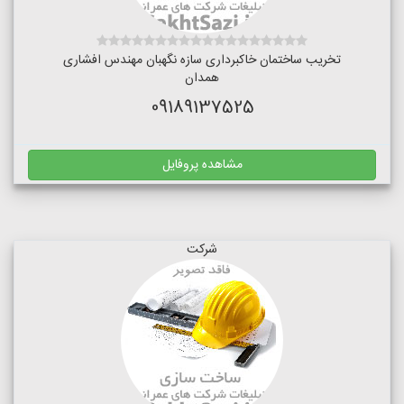
تخریب ساختمان خاکبرداری سازه نگهبان مهندس افشاری
همدان
09189137525
مشاهده پروفایل
شرکت