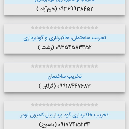
09369938452 (خرم‌آباد )
تخریب ساختمان، خاکبرداری و گودبرداری
09354583452 (رشت )
تخریب ساختمان
09918447683 (گرگان )
تخریب خاکبرداری گود بردار بیل کامیون لودر
09177415234 (یاسوج)