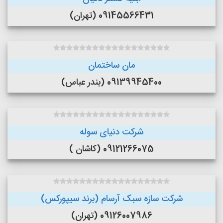
09145566431 (تهران)
مان ساختمان
09139945400 (بندر عباس)
شرکت دنیای سوله
09121266075 (کاشان )
شرکت سازه سبک آرسام (برند سیپورکس)
09126007986 (تهران)