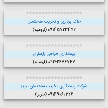
خاک برداری و تخریب ساختمان
09145723452 (ارومیه)
پیمانکاری طراحی بازسازی
09142676747 (ارومیه)
شرکت پیمانکاری تخریب ساختمان تبریز
09149060326 (تبریز)