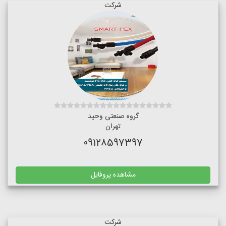
شرکت
گروه صنعتی وحید
تهران
09128597397
مشاهده پروفایل
شرکت