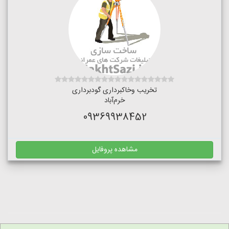
تخریب وخاکبرداری گودبرداری
خرم‌آباد
09369938452
مشاهده پروفایل