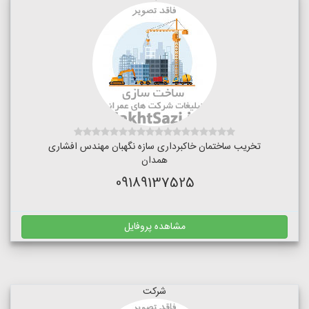
تخریب ساختمان خاکبرداری سازه نگهبان مهندس افشاری
همدان
09189137525
مشاهده پروفایل
شرکت