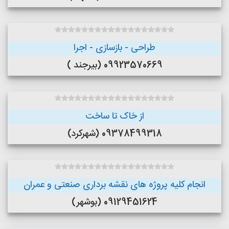
طراحی - بازسازی - اجرا
09923570669 (بیرجند )
از خاک تا ساخت
09378499318 (شهرکرد)
انجام کلیه پروژه های نقشه برداری صنعتی و عمران
09129451624 (بوشهر)