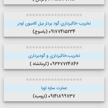
تخریب خاکبرداری گود بردار بیل کامیون لودر
09177415234 (یاسوج)
تخریب،خاکبرداری و گودبرداری
09367724846 (کرمانشاه )
عمارت سازه اوبا
09141899737 (ارومیه)