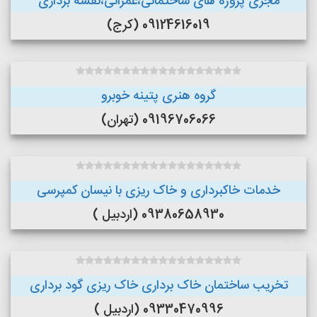
مجری پروژه های ساختمانی،عمرانی،نقشه برداری
09124616019 (کرج)
گروه هنری پتینه خوبرو
09196706066 (تهران)
خدمات خاکبرداری و خاک ریزی با نیسان کمپرسی
09380658930 (اردبیل )
تخریب ساختمان خاک برداری خاک ریزی گود برداری
09330470996 (اردبیل )