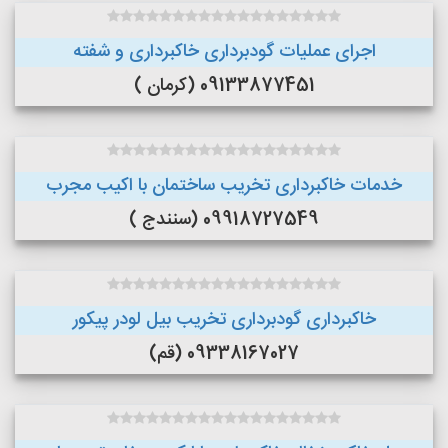
اجرای عملیات گودبرداری خاکبرداری و شفته
09133877451 (کرمان )
خدمات خاکبرداری تخریب ساختمان با اکیب مجرب
09918727549 (سنندج )
خاکبرداری گودبرداری تخریب بیل لودر پیکور
09338167027 (قم)