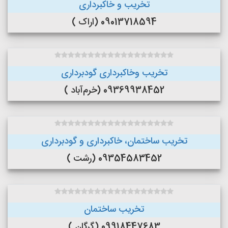
تخریب و خاکبرداری
09013718594 (اراک )
تخریب وخاکبرداری گودبرداری
09369938452 (خرم‌آباد )
تخریب ساختمان، خاکبرداری و گودبرداری
09354583452 (رشت )
تخریب ساختمان
09918447683 (گرگان )