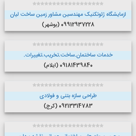
ازمایشگاه ژئوتکنیک مهندسین مشاور زمین ساخت لیان
09912937228 (بوشهر)
خدمات ساختمان.ساخت.تخریب.تغییرات.
09181439840 (ایلام)
طراحی سازه بتنی و فولادی
09213314783 (کرج)