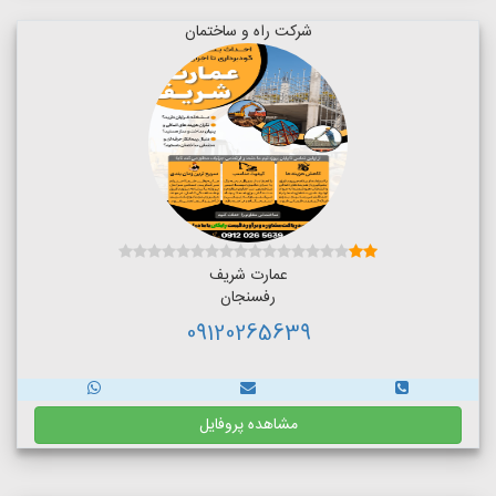
شرکت راه و ساختمان
عمارت شریف
رفسنجان
09120265639
مشاهده پروفایل