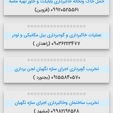
حمل خاک ونخاله خاکبرداری بابابکت و خاور تهیه ماسه
09920525561 (قزوین)
عملیات خاکبرداری و گودبرداری بیل مکانیکی و لودر
09036223477 (زاهدان )
تخریب گوبرداری اجرای سازه نگهبان لجن برداری
09155840570 (بجنورد )
تخریب ساختمان وخاکبرداری اجرای سازه نگهبان
09982196568 (مشهد )