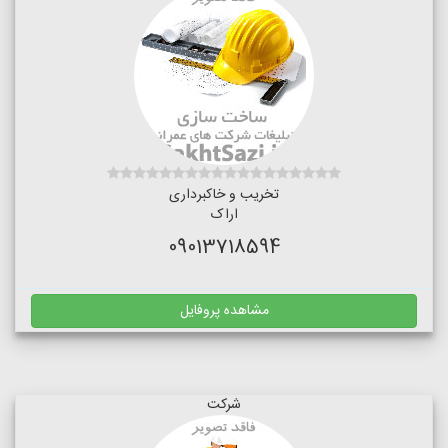
تخریب و خاکبرداری
اراک
09013718594
مشاهده پروفایل
شرکت