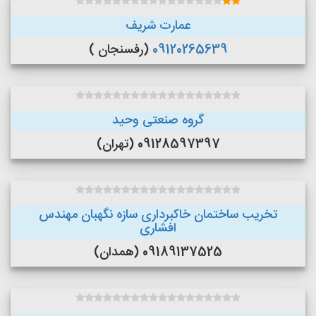
عمارت شریف
09120265639
(رفسنجان )
گروه صنعتی وحید
09128597397 (تهران)
تخریب ساختمان خاکبرداری سازه نگهبان مهندس
افشاری
09189137525 (همدان)