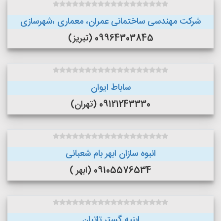
شرکت مهندسی ساختمانی عمران، معماری ،شهرسازی
09964303845 (تبریز)
ساباط ایوان
09121243330 (تهران)
انبوه سازان ابهر بام شعبانی
09105576534 (ابهر )
ابنیه گستر تاتیان