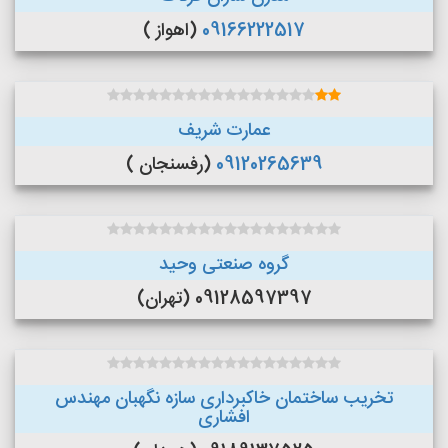
09166222517
(اهواز )
عمارت شریف
09120265639
(رفسنجان )
گروه صنعتی وحید
09128597397 (تهران)
تخریب ساختمان خاکبرداری سازه نگهبان مهندس
افشاری