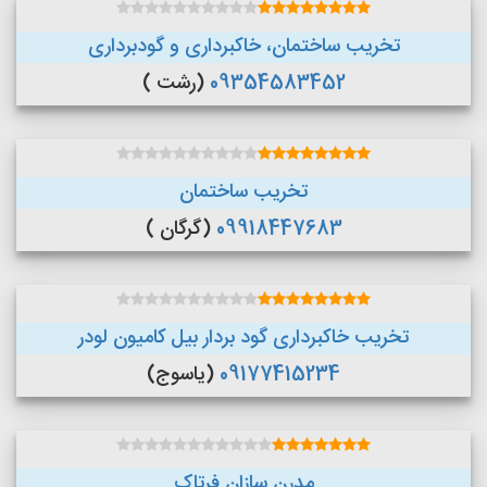
تخریب ساختمان، خاکبرداری و گودبرداری
09354583452
(رشت )
تخریب ساختمان
09918447683
(گرگان )
تخریب خاکبرداری گود بردار بیل کامیون لودر
09177415234
(یاسوج)
مدرن سازان فرتاک