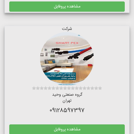
مشاهده پروفایل
شرکت
گروه صنعتی وحید
تهران
09128597397
مشاهده پروفایل