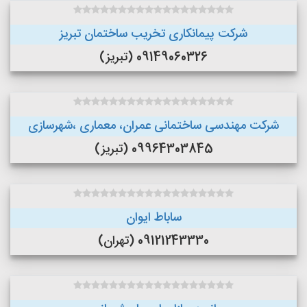
شرکت پیمانکاری تخریب ساختمان تبریز
09149060326 (تبریز)
شرکت مهندسی ساختمانی عمران، معماری ،شهرسازی
09964303845 (تبریز)
ساباط ایوان
09121243330 (تهران)