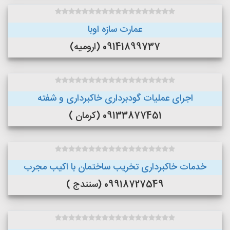
عمارت سازه اوبا
09141899737 (ارومیه)
اجرای عملیات گودبرداری خاکبرداری و شفته
09133877451 (کرمان )
خدمات خاکبرداری تخریب ساختمان با اکیب مجرب
09918727549 (سنندج )