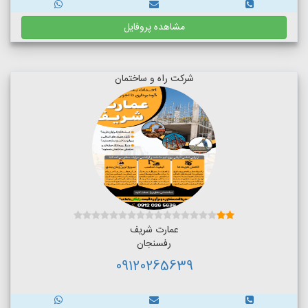
مشاهده پروفایل
شرکت راه و ساختمان
عمارت شریف
رفسنجان
09120265639