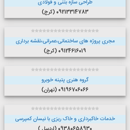
طراحی سازه بتنی و فولادی
09213314783 (کرج)
مجری پروژه های ساختمانی،عمرانی،نقشه برداری
09124616019 (کرج)
گروه هنری پتینه خوبرو
09196706066 (تهران)
خدمات خاکبرداری و خاک ریزی با نیسان کمپرسی
09380658930 (اردبیل )