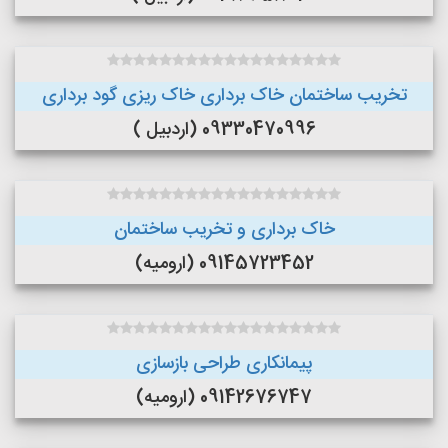
تخریب ساختمان خاک برداری خاک ریزی گود برداری
09330470996 (اردبیل )
خاک برداری و تخریب ساختمان
09145723452 (ارومیه)
پیمانکاری طراحی بازسازی
09142676747 (ارومیه)