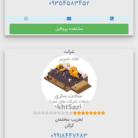
09354583452
مشاهده پروفایل
شرکت
تخریب ساختمان
گرگان
09918447683