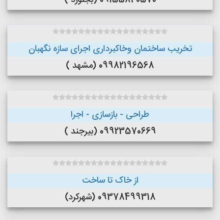
09155840570 (بجنورد )
تخریب ساختمان وخاکبرداری اجرای سازه نگهبان
09982196568 (مشهد )
طراحی - بازسازی - اجرا
09923570669 (بیرجند )
از خاک تا ساخت
09378499318 (شهرکرد)