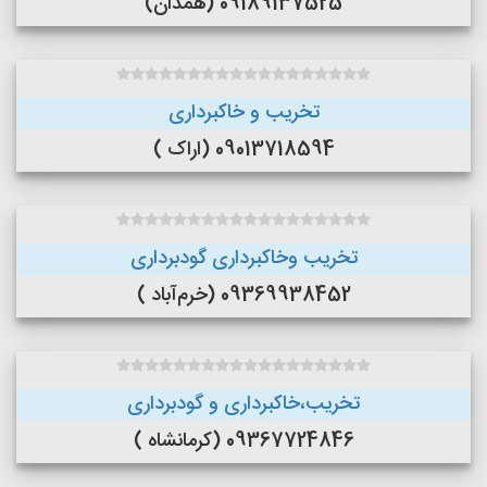
09189137525 (همدان)
تخریب و خاکبرداری
09013718594 (اراک )
تخریب وخاکبرداری گودبرداری
09369938452 (خرم‌آباد )
تخریب،خاکبرداری و گودبرداری
09367724846 (کرمانشاه )