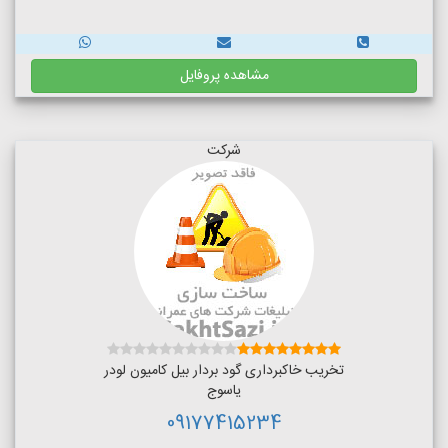
مشاهده پروفایل
شرکت
تخریب خاکبرداری گود بردار بیل کامیون لودر
یاسوج
09177415234