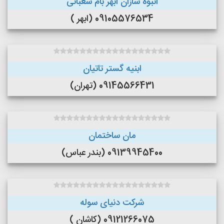
انبوه سازان ابهر بام شعبانی
09105576534 (ابهر )
ابنیه گستر تاتیان
09145566431 (تهران)
مان ساختمان
09139945400 (بندر عباس)
شرکت دنیای سوله
09121266075 (کاشان )