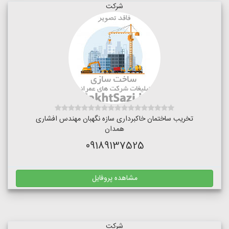
شرکت
تخریب ساختمان خاکبرداری سازه نگهبان مهندس افشاری
همدان
09189137525
مشاهده پروفایل
شرکت