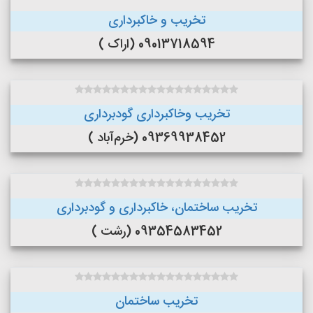
تخریب و خاکبرداری
09013718594 (اراک )
تخریب وخاکبرداری گودبرداری
09369938452 (خرم‌آباد )
تخریب ساختمان، خاکبرداری و گودبرداری
09354583452 (رشت )
تخریب ساختمان