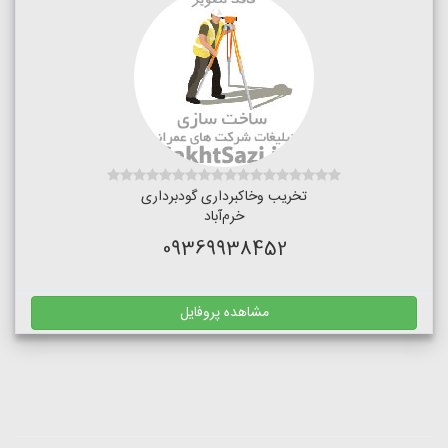
تخریب وخاکبرداری گودبرداری
خرم‌آباد
09369938452
مشاهده پروفایل