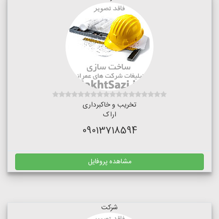
تخریب و خاکبرداری
اراک
09013718594
مشاهده پروفایل
شرکت