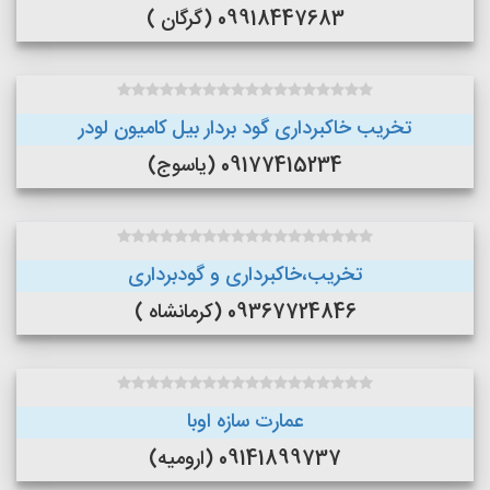
09918447683 (گرگان )
تخریب خاکبرداری گود بردار بیل کامیون لودر
09177415234 (یاسوج)
تخریب،خاکبرداری و گودبرداری
09367724846 (کرمانشاه )
عمارت سازه اوبا
09141899737 (ارومیه)