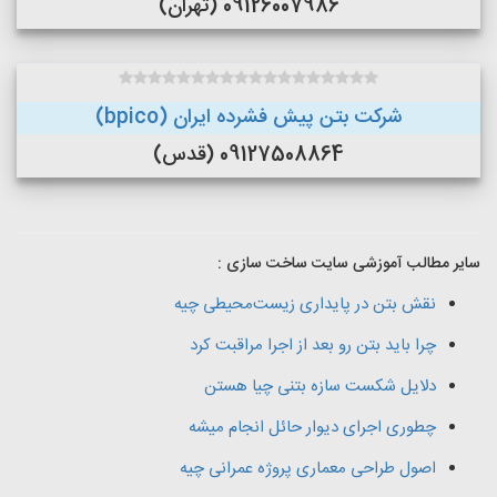
09126007986 (تهران)
شرکت بتن پیش فشرده ایران (bpico)
09127508864 (قدس)
سایر مطالب آموزشی سایت ساخت سازی :
نقش بتن در پایداری زیست‌محیطی چیه
چرا باید بتن رو بعد از اجرا مراقبت کرد
دلایل شکست سازه بتنی چیا هستن
چطوری اجرای دیوار حائل انجام میشه
اصول طراحی معماری پروژه عمرانی چیه