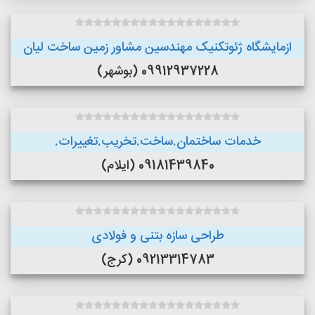
ازمایشگاه ژئوتکنیک مهندسین مشاور زمین ساخت لیان
09912937228 (بوشهر)
خدمات ساختمان.ساخت.تخریب.تغییرات.
09181439840 (ایلام)
طراحی سازه بتنی و فولادی
09213314783 (کرج)