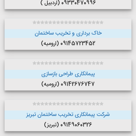
09330470996 (اردبیل )
خاک برداری و تخریب ساختمان
09145723452 (ارومیه)
پیمانکاری طراحی بازسازی
09142676747 (ارومیه)
شرکت پیمانکاری تخریب ساختمان تبریز
09149060326 (تبریز)