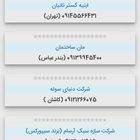
ابنیه گستر تاتیان
09145566431 (تهران)
مان ساختمان
09139945400 (بندر عباس)
شرکت دنیای سوله
09121266075 (کاشان )
شرکت سازه سبک آرسام (برند سیپورکس)