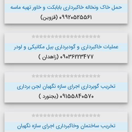
حمل خاک ونخاله خاکبرداری بابابکت و خاور تهیه ماسه
09920525561 (قزوین)
عملیات خاکبرداری و گودبرداری بیل مکانیکی و لودر
09036223477 (زاهدان )
تخریب گوبرداری اجرای سازه نگهبان لجن برداری
09155840570 (بجنورد )
تخریب ساختمان وخاکبرداری اجرای سازه نگهبان