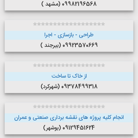
09982196568 (مشهد )
طراحی - بازسازی - اجرا
09923570669 (بیرجند )
از خاک تا ساخت
09378499318 (شهرکرد)
انجام کلیه پروژه های نقشه برداری صنعتی و عمران
09129451624 (بوشهر)