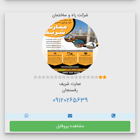
شرکت راه و ساختمان
عمارت شریف
رفسنجان
09120265639
مشاهده پروفایل