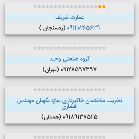
عمارت شریف
09120265639
(رفسنجان )
گروه صنعتی وحید
09128597397 (تهران)
تخریب ساختمان خاکبرداری سازه نگهبان مهندس
افشاری
09189137525 (همدان)