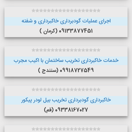
اجرای عملیات گودبرداری خاکبرداری و شفته
09133877451 (کرمان )
خدمات خاکبرداری تخریب ساختمان با اکیب مجرب
09918727549 (سنندج )
خاکبرداری گودبرداری تخریب بیل لودر پیکور
09338167027 (قم)