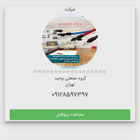
شرکت
گروه صنعتی وحید
تهران
09128597397
مشاهده پروفایل