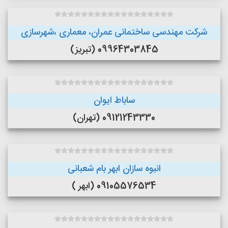
شرکت مهندسی ساختمانی عمران، معماری ،شهرسازی
09964303845 (تبریز)
ساباط ایوان
09121243330 (تهران)
انبوه سازان ابهر بام شعبانی
09105576534 (ابهر )