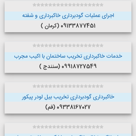
اجرای عملیات گودبرداری خاکبرداری و شفته
09133877451 (کرمان )
خدمات خاکبرداری تخریب ساختمان با اکیب مجرب
09918727549 (سنندج )
خاکبرداری گودبرداری تخریب بیل لودر پیکور
09338167027 (قم)