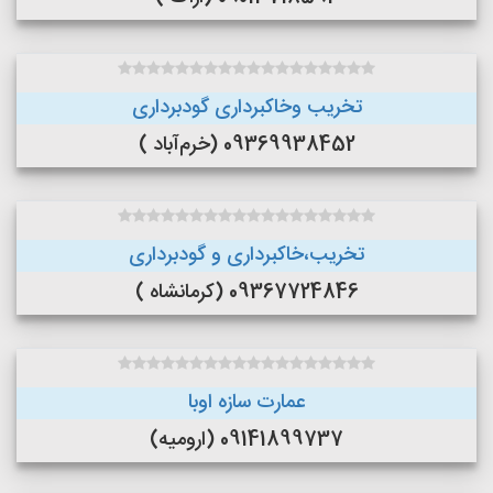
تخریب وخاکبرداری گودبرداری
09369938452 (خرم‌آباد )
تخریب،خاکبرداری و گودبرداری
09367724846 (کرمانشاه )
عمارت سازه اوبا
09141899737 (ارومیه)