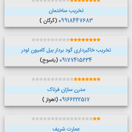
تخریب ساختمان
09918447683
(گرگان )
تخریب خاکبرداری گود بردار بیل کامیون لودر
09177415234
(یاسوج)
مدرن سازان فرتاک
09166222517
(اهواز )
عمارت شریف