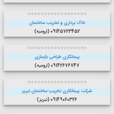
خاک برداری و تخریب ساختمان
09145723452 (ارومیه)
پیمانکاری طراحی بازسازی
09142676747 (ارومیه)
شرکت پیمانکاری تخریب ساختمان تبریز
09149060326 (تبریز)