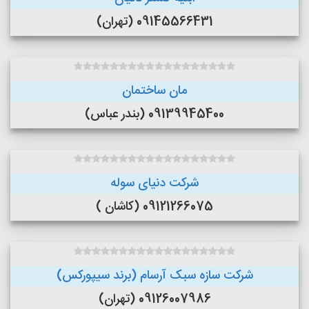
09145566431 (تهران)
مان ساختمان
09139945400 (بندر عباس)
شرکت دنیای سوله
09121266075 (کاشان )
شرکت سازه سبک آرسام (برند سیپورکس)
09126007986 (تهران)