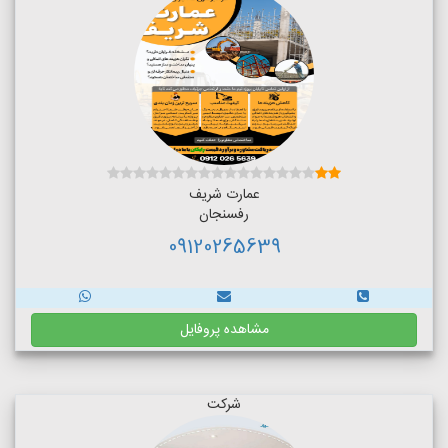
عمارت شریف
رفسنجان
09120265639
مشاهده پروفایل
شرکت