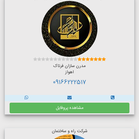
مدرن سازان فرتاک
اهواز
09166222517
مشاهده پروفایل
شرکت راه و ساختمان