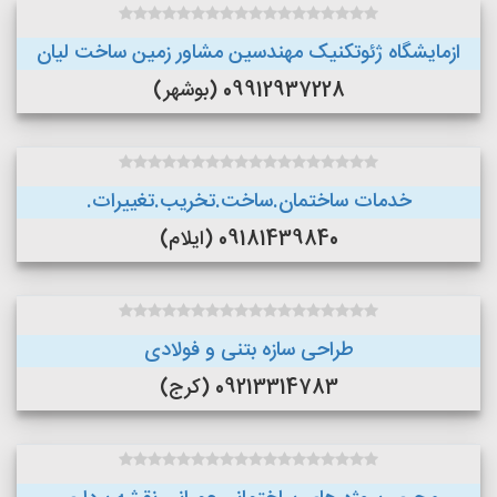
ازمایشگاه ژئوتکنیک مهندسین مشاور زمین ساخت لیان
09912937228 (بوشهر)
خدمات ساختمان.ساخت.تخریب.تغییرات.
09181439840 (ایلام)
طراحی سازه بتنی و فولادی
09213314783 (کرج)