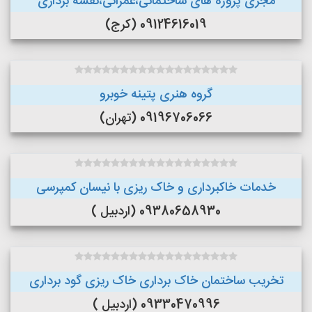
مجری پروژه های ساختمانی،عمرانی،نقشه برداری
09124616019 (کرج)
گروه هنری پتینه خوبرو
09196706066 (تهران)
خدمات خاکبرداری و خاک ریزی با نیسان کمپرسی
09380658930 (اردبیل )
تخریب ساختمان خاک برداری خاک ریزی گود برداری
09330470996 (اردبیل )