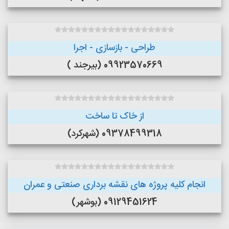
طراحی - بازسازی - اجرا
09923570669 (بیرجند )
از خاک تا ساخت
09378499318 (شهرکرد)
انجام کلیه پروژه های نقشه برداری صنعتی و عمران
09129451624 (بوشهر)