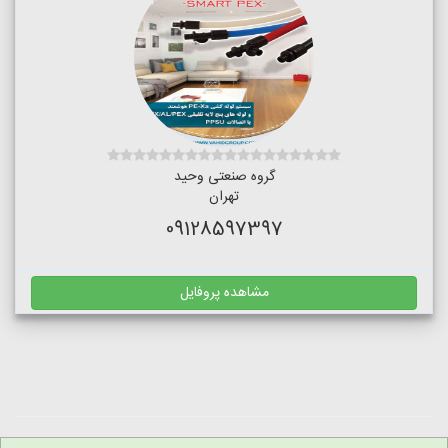
گروه صنعتی وحید
تهران
09128597397
مشاهده پروفایل