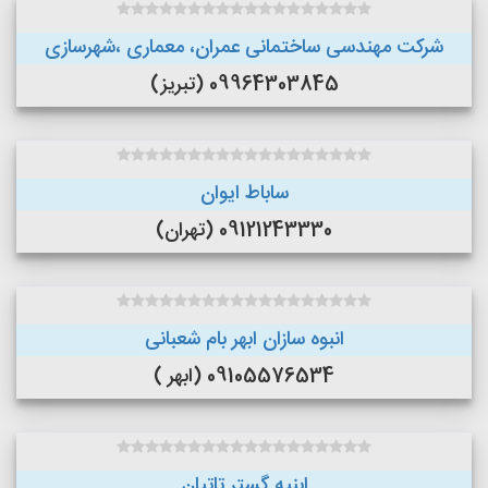
شرکت مهندسی ساختمانی عمران، معماری ،شهرسازی
09964303845 (تبریز)
ساباط ایوان
09121243330 (تهران)
انبوه سازان ابهر بام شعبانی
09105576534 (ابهر )
ابنیه گستر تاتیان