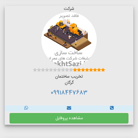
شرکت
تخریب ساختمان
گرگان
09918447683
مشاهده پروفایل