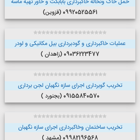
حمل خاک ونخاله خاکبرداری بابابکت و خاور تهیه ماسه
09920525561 (قزوین)
عملیات خاکبرداری و گودبرداری بیل مکانیکی و لودر
09036223477 (زاهدان )
تخریب گوبرداری اجرای سازه نگهبان لجن برداری
09155840570 (بجنورد )
تخریب ساختمان وخاکبرداری اجرای سازه نگهبان
09982196568 (مشهد )