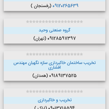
09120265639
(رفسنجان )
گروه صنعتی وحید
09128597397 (تهران)
تخریب ساختمان خاکبرداری سازه نگهبان مهندس
افشاری
09189137525 (همدان)
تخریب و خاکبرداری
09013718594 (اراک )