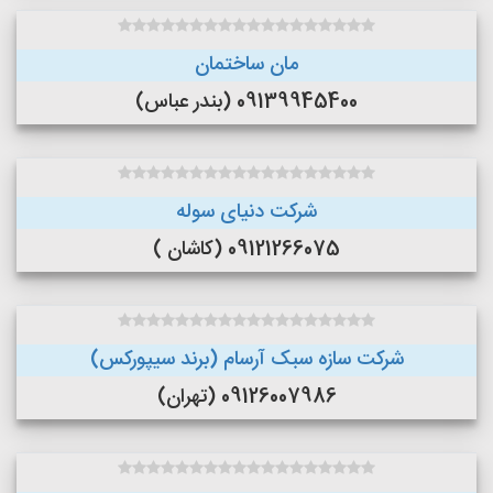
مان ساختمان
09139945400 (بندر عباس)
شرکت دنیای سوله
09121266075 (کاشان )
شرکت سازه سبک آرسام (برند سیپورکس)
09126007986 (تهران)