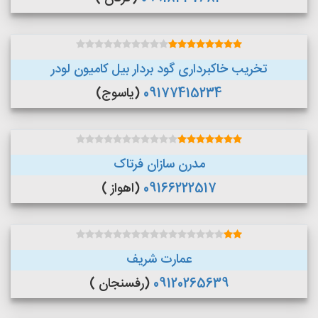
تخریب خاکبرداری گود بردار بیل کامیون لودر
09177415234
(یاسوج)
مدرن سازان فرتاک
09166222517
(اهواز )
عمارت شریف
09120265639
(رفسنجان )