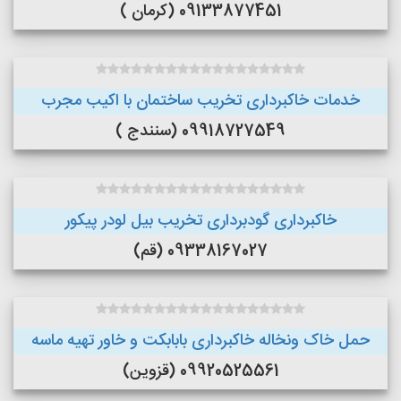
09133877451 (کرمان )
خدمات خاکبرداری تخریب ساختمان با اکیب مجرب
09918727549 (سنندج )
خاکبرداری گودبرداری تخریب بیل لودر پیکور
09338167027 (قم)
حمل خاک ونخاله خاکبرداری بابابکت و خاور تهیه ماسه
09920525561 (قزوین)