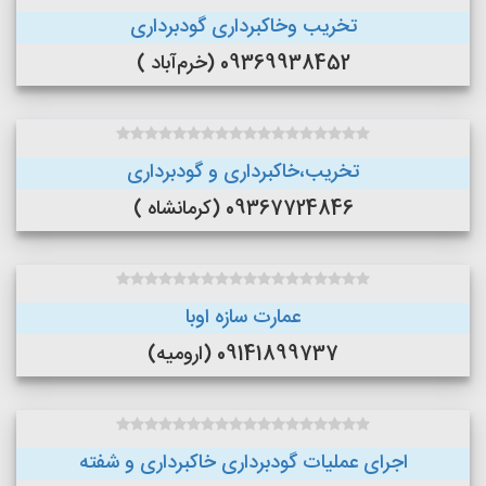
تخریب وخاکبرداری گودبرداری
09369938452 (خرم‌آباد )
تخریب،خاکبرداری و گودبرداری
09367724846 (کرمانشاه )
عمارت سازه اوبا
09141899737 (ارومیه)
اجرای عملیات گودبرداری خاکبرداری و شفته