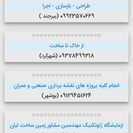
طراحی - بازسازی - اجرا
09923570669 (بیرجند )
از خاک تا ساخت
09378499318 (شهرکرد)
انجام کلیه پروژه های نقشه برداری صنعتی و عمران
09129451624 (بوشهر)
ازمایشگاه ژئوتکنیک مهندسین مشاور زمین ساخت لیان