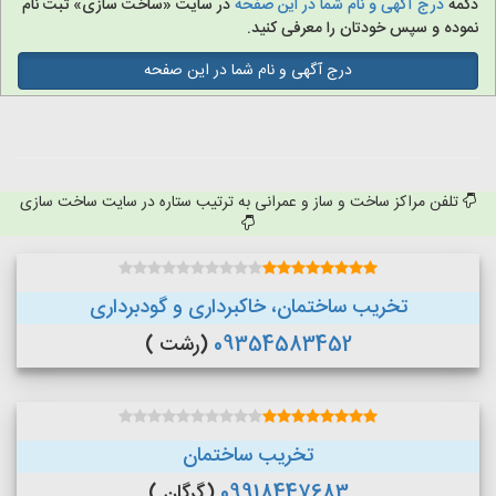
دکمه
درج آگهی و نام شما در این صفحه
در سایت «ساخت سازی» ثبت نام
نموده و سپس خودتان را معرفی کنید.
درج آگهی و نام شما در این صفحه
تلفن مراکز ساخت و ساز و عمرانی به ترتیب ستاره در سایت ساخت سازی
تخریب ساختمان، خاکبرداری و گودبرداری
09354583452
(رشت )
تخریب ساختمان
09918447683
(گرگان )