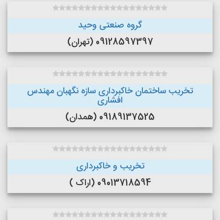
گروه صنعتی وحید
09128597397 (تهران)
تخریب ساختمان خاکبرداری سازه نگهبان مهندس
افشاری
09189137525 (همدان)
تخریب و خاکبرداری
09013718594 (اراک )