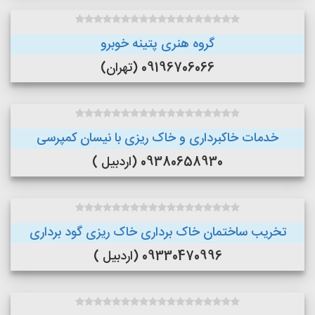
گروه هنری پتینه خوبرو
09196706066 (تهران)
خدمات خاکبرداری و خاک ریزی با نیسان کمپرسی
09380658930 (اردبیل )
تخریب ساختمان خاک برداری خاک ریزی گود برداری
09330470996 (اردبیل )