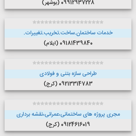
09912937228 (بوشهر)
خدمات ساختمان.ساخت.تخریب.تغییرات.
09181439840 (ایلام)
طراحی سازه بتنی و فولادی
09213314783 (کرج)
مجری پروژه های ساختمانی،عمرانی،نقشه برداری
09124616019 (کرج)