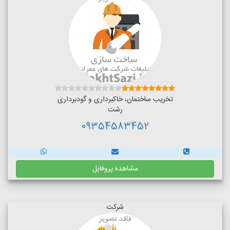
تخریب ساختمان، خاکبرداری و گودبرداری
رشت
09354583452
مشاهده پروفایل
شرکت