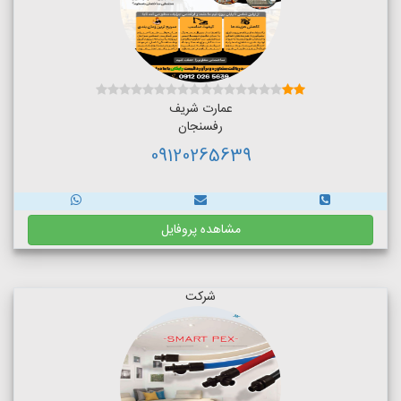
عمارت شریف
رفسنجان
09120265639
مشاهده پروفایل
شرکت