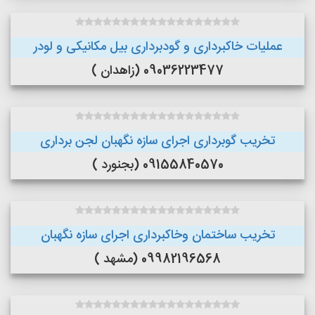
عملیات خاکبرداری و گودبرداری بیل مکانیکی و لودر
09036223477 (زاهدان )
تخریب گوبرداری اجرای سازه نگهبان لجن برداری
09155840570 (بجنورد )
تخریب ساختمان وخاکبرداری اجرای سازه نگهبان
09982196568 (مشهد )