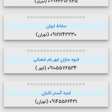
09964303845 (تبریز)
ساباط ایوان
09121243330 (تهران)
انبوه سازان ابهر بام شعبانی
09105576534 (ابهر )
ابنیه گستر تاتیان
09145566431 (تهران)