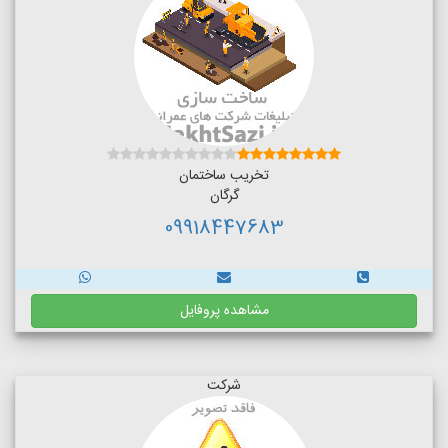
تخریب ساختمان
گرگان
09918447683
مشاهده پروفایل
شرکت