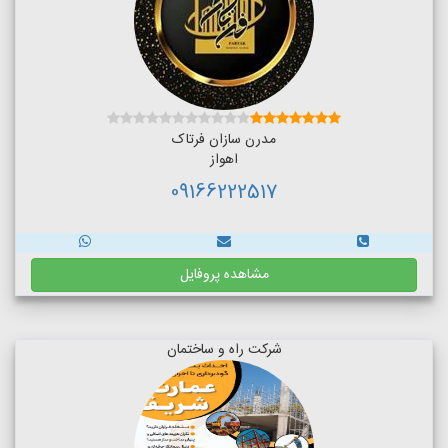
مدرن سازان فرتاک
اهواز
09166222517
مشاهده پروفایل
شرکت راه و ساختمان